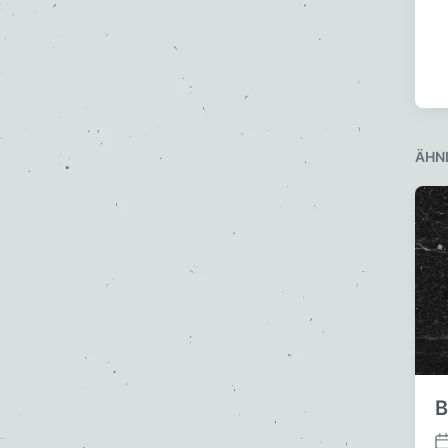
ÄHN
B