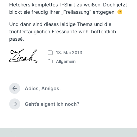
Fletchers komplettes T-Shirt zu weißen. Doch jetzt
blickt sie freudig ihrer „Freilassung“ entgegen.
Und dann sind dieses leidige Thema und die
trichtertauglichen Fressnäpfe wohl hoffentlich
passé.
13. Mai 2013
V
Allgemein
e
V
r
e
ö
r
f
ö
f
Adios, Amigos.
f
V
e
f
o
n
e
r
Geht’s eigentlich noch?
N
t
h
n
ä
l
e
t
c
i
r
l
h
c
i
i
s
h
g
c