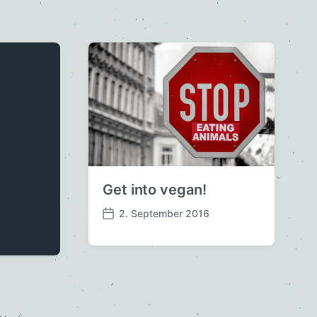
Get into vegan!
2. September 2016
V
e
r
ö
f
f
e