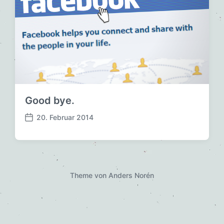
Good bye.
20. Februar 2014
V
e
r
ö
f
f
Theme von
Anders Norén
e
n
t
l