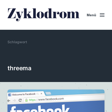
Menü
Schlagwort
threema