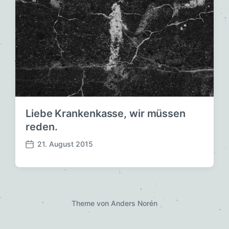
Liebe Krankenkasse, wir müssen
reden.
21. August 2015
V
e
r
ö
f
f
Theme von
Anders Norén
e
n