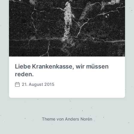
Liebe Krankenkasse, wir müssen
reden.
21. August 2015
V
e
r
ö
f
f
Theme von
Anders Norén
e
n