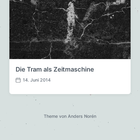
Die Tram als Zeitmaschine
14. Juni 2014
V
e
r
ö
f
f
Theme von
Anders Norén
e
n
t