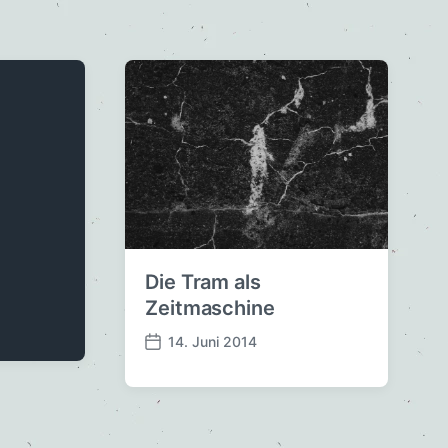
Die Tram als
Zeitmaschine
14. Juni 2014
V
e
r
ö
f