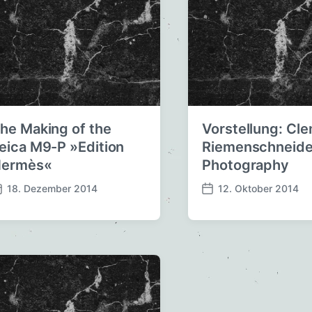
he Making of the
Vorstellung: Cl
eica M9-P »Edition
Riemenschneide
ermès«
Photography
18. Dezember 2014
12. Oktober 2014
V
e
r
ö
f
f
e
n