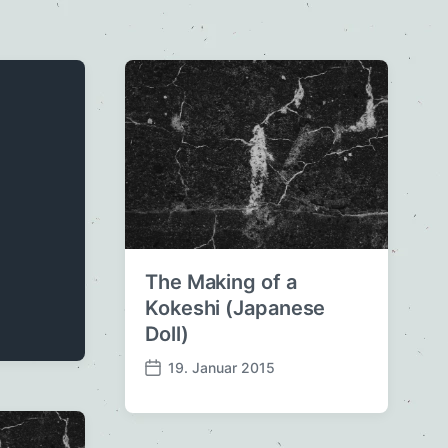
The Making of a
Kokeshi (Japanese
Doll)
19. Januar 2015
V
e
r
ö