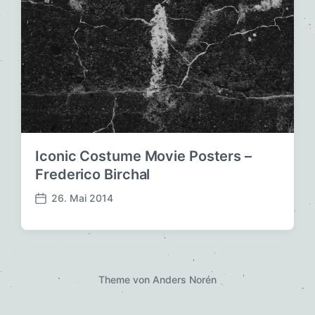
Iconic Costume Movie Posters –
Frederico Birchal
26. Mai 2014
V
e
r
ö
f
f
Theme von
Anders Norén
e
n