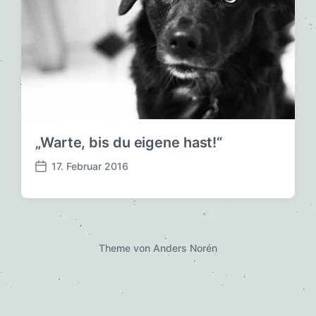
„Warte, bis du eigene hast!“
17. Februar 2016
V
e
r
ö
f
f
Theme von
Anders Norén
e
n
t
l