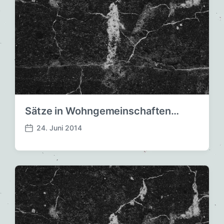
Sätze in Wohngemeinschaften…
24. Juni 2014
V
e
r
ö
f
f
e
n
t